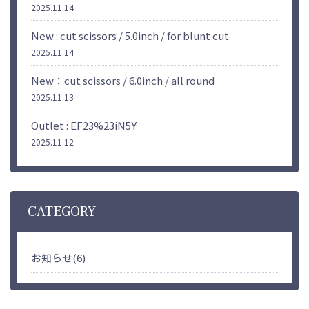
2025.11.14
New : cut scissors / 5.0inch / for blunt cut
2025.11.14
New：cut scissors / 6.0inch / all round
2025.11.13
Outlet : EF23%23iN5Y
2025.11.12
CATEGORY
お知らせ(6)