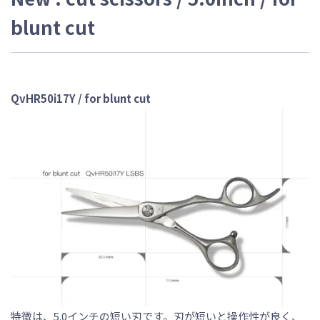
blunt cut
QvHR50i17Y / for blunt cut
特徴は、5.0インチの短い刃です。刃が短いと操作性が良く、