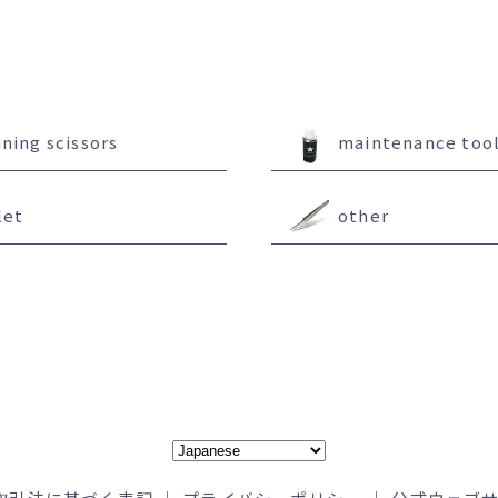
nning scissors
maintenance too
let
other