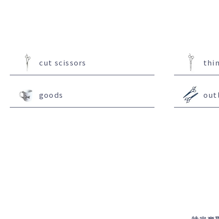
cut scissors
thi
goods
out