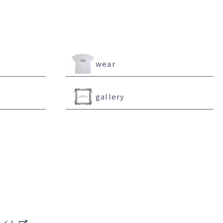
l
wear
gallery