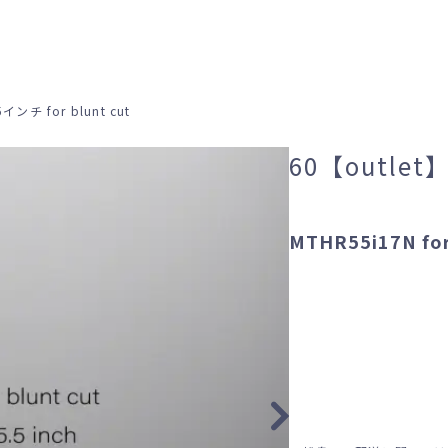
インチ for blunt cut
60【outlet】
MTHR55i17N for