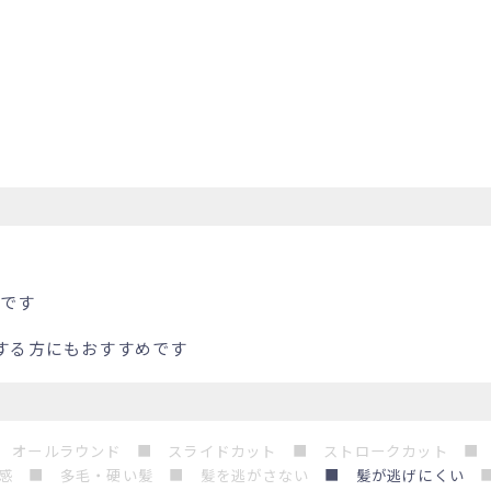
群です
する方にもおすすめです
 オールラウンド ■ スライドカット ■ ストロークカット ■
感
■ 多毛・硬い髪
■ 髪を逃がさない
■ 髪が逃げにくい