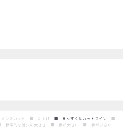
 メンズカット ■ 刈上げ
■ まっすぐなカットライン
■
■ 標準的な指穴の大きさ
■
手が大きい ■ 手が小さい