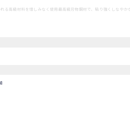
われる高級材料を惜しみなく使用
最高級刃物鋼材で、粘り強くしなやか
前