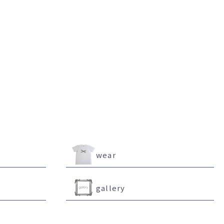
l
wear
gallery