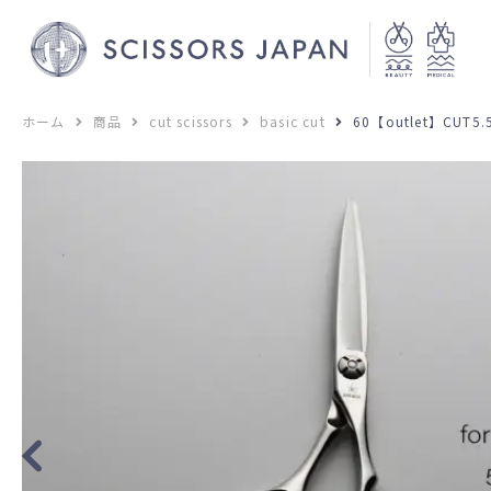
ホーム
商品
cut scissors
basic cut
60【outlet】CUT5.5