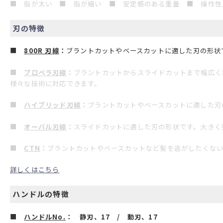
■ 指が太い ■ 指が細い
■ 安定感のある重量 ■ 操作性
刃の特徴
■
800R 刃線
：
ブラントカットやベースカットに適した刃の形状
■
プロペラ刃線
：
ブラントカットからスライドカットまで幅広く
様々な技術に対応できます。
■
ハイブリッド刃線
：
ブラントカットやベースカットに適した刃
■
オーバル刃線
：
スライドカットに適した刃の形状です。大きく
■
CTN
：
ブラントカットやベースカットなど髪を逃がしたくな
詳しくはこちら
ハンドルの特徴
■
ハンドルNo.
： 静刃、17 / 動刃、17