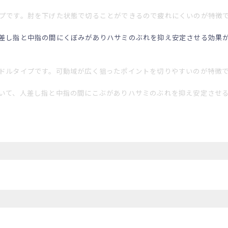
プです。肘を下げた状態で切ることができるので疲れにくいのが特徴
差し指と中指の間にくぼみがありハサミのぶれを抑え安定させる効果
ドルタイプです。可動域が広く狙ったポイントを切りやすいのが特徴
いて、人差し指と中指の間にこぶがありハサミのぶれを抑え安定させ