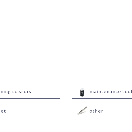
nning scissors
maintenance too
let
other