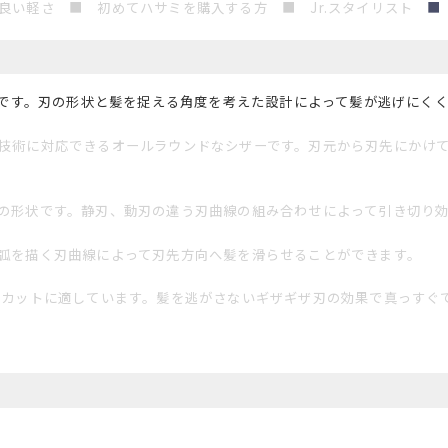
良い
軽さ ■ 初めてハサミを購入する方 ■ Jr.スタイリスト
■
です。刃の形状と髪を捉える角度を考えた設計によって髪が逃げにく
技術に対応できるオールラウンドなシザーです。刃元から刃先にかけ
の形状です。静刃、動刃の違う刃曲線の組み合わせによって引き切り
弧を描く刃曲線によって刃先方向へ髪を滑らせることができます。
いカットに適しています。髪を逃がさないギザギザ刃の効果で真っすぐ