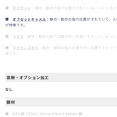
■
オフセット
：
静刃・動刃の指穴位置がずれているハンドルタイ
■
オフセットキャメル
：
静刃・動刃の指穴位置がずれていて、人
が特徴です。
■
メガネ
：
静刃・動刃の指穴位置が同じ位置にそろっているハン
■
メガネこぶあり
：
動刃・静刃の指穴位置が同じ位置でそろって
徴です。
装飾・オプション加工
なし
鋼材
■ UFC鋼（SG2）Ultra-FIne Carbon 鋼