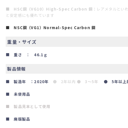
■ HSC鋼（VG10）High-Spec Carbon 鋼：
レアメタルとい
と安定感にも優れています
■ NSC鋼（VG1）Normal-Spec Carbon 鋼
重量・サイズ
■
重さ ： 46.1ｇ
製品情報
■ 製造年 ：2020年
● 2年以内
● 3～5年
● 5年以上
■ 未使用品
■ 製品見本として使用
■ 廃版製品