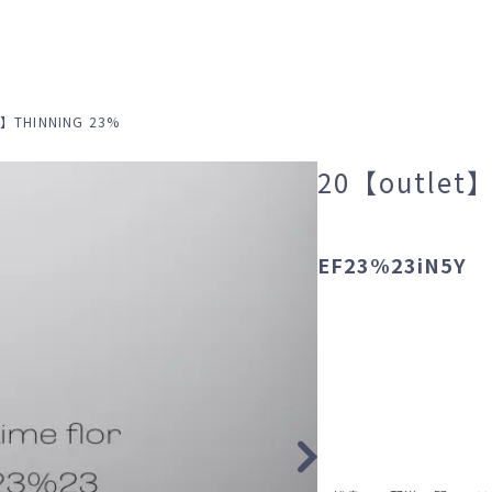
t】THINNING 23%
20【outlet
EF23%23iN5Y