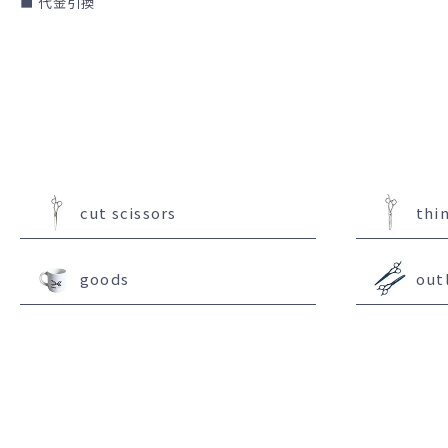
■ 代金引換
cut scissors
thi
goods
out