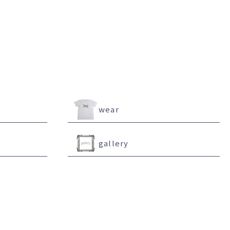
l
wear
gallery