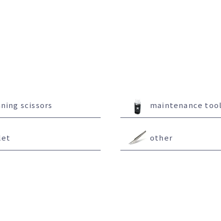
nning scissors
maintenance too
let
other