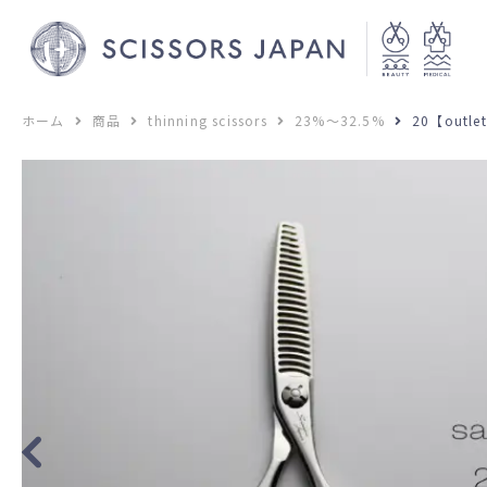
ホーム
商品
thinning scissors
23%～32.5%
20【outle